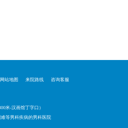
网站地图
来院路线
咨询客服
00米-汉画馆丁字口）
困难
等男科疾病的
男科医院