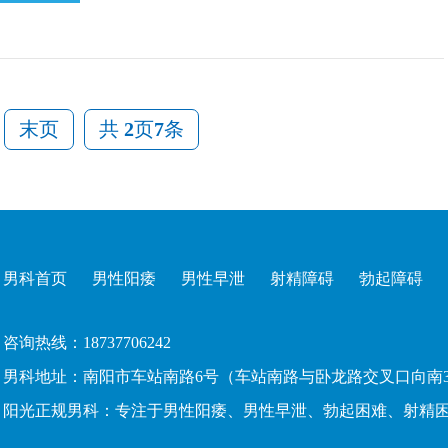
末页
共
2
页
7
条
男科首页
男性阳痿
男性早泄
射精障碍
勃起障碍
咨询热线：18737706242
男科地址：南阳市车站南路6号（车站南路与卧龙路交叉口向南3
阳光
正规男科
：
专注于
男性阳痿
、
男性早泄
、
勃起困难
、
射精