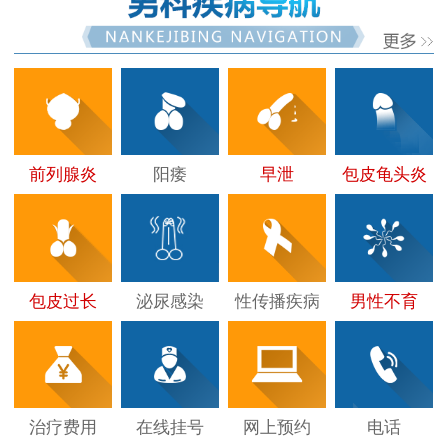
前列腺炎
阳痿
早泄
包皮龟头炎
包皮过长
泌尿感染
性传播疾病
男性不育
治疗费用
在线挂号
网上预约
电话