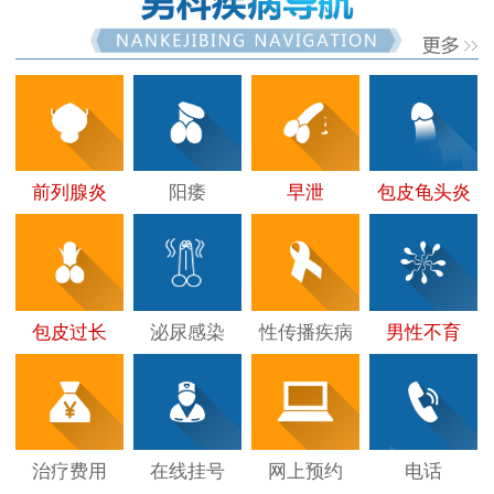
前列腺炎
阳痿
早泄
包皮龟头炎
包皮过长
泌尿感染
性传播疾病
男性不育
治疗费用
在线挂号
网上预约
电话