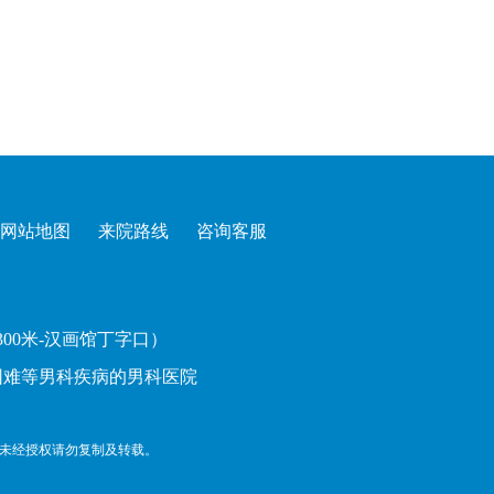
网站地图
来院路线
咨询客服
00米-汉画馆丁字口）
困难
等男科疾病的
男科医院
未经授权请勿复制及转载。