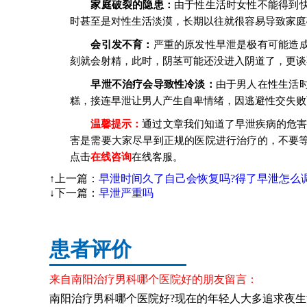
家庭破裂的隐患：
由于性生活时女性不能得到
时甚至是对性生活淡漠，长期以往就很容易导致家庭
会引发不育：
严重的原发性早泄是极有可能造
刻就会射精，此时，阴茎可能还没进入阴道了，更谈
早泄不治疗会导致性冷淡：
由于男人在性生活
糕，接连早泄让男人产生自卑情绪，因逃避性交失败
温馨提示：
通过文章我们知道了早泄疾病的危害
害是需要大家尽早到正规的医院进行治疗的，不要
点击
在线咨询
在线客服。
↑上一篇：
早泄时间久了自己会恢复吗?得了早泄怎么
↓下一篇：
早泄严重吗
患者评价
来自南阳治疗男科哪个医院好的朋友留言：
南阳治疗男科哪个医院好?现在的年轻人大多追求夜