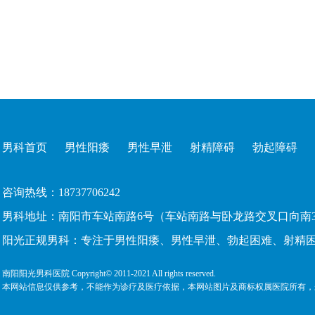
男科首页
男性阳痿
男性早泄
射精障碍
勃起障碍
咨询热线：18737706242
男科地址：南阳市车站南路6号（车站南路与卧龙路交叉口向南3
阳光
正规男科
：
专注于
男性阳痿
、
男性早泄
、
勃起困难
、
射精
南阳阳光男科医院 Copyright© 2011-2021 All rights reserved.
本网站信息仅供参考，不能作为诊疗及医疗依据，本网站图片及商标权属医院所有，