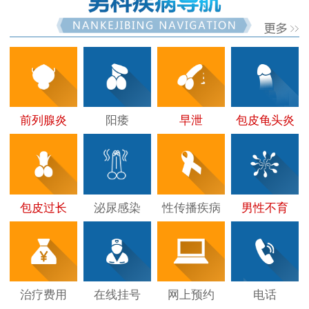
前列腺炎
阳痿
早泄
包皮龟头炎
包皮过长
泌尿感染
性传播疾病
男性不育
治疗费用
在线挂号
网上预约
电话